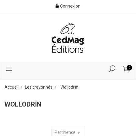
Connexion
0
Accueil
Les crayonnés
Wollodrïn
WOLLODRÏN
Pertinence
arrow_drop_down