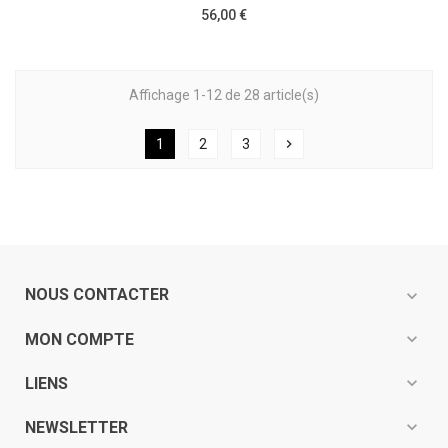
56,00 €
Affichage 1-12 de 28 article(s)
1
2
3
chevron_right
NOUS CONTACTER
expand_more
expand_more
MON COMPTE
expand_more
LIENS
expand_more
NEWSLETTER