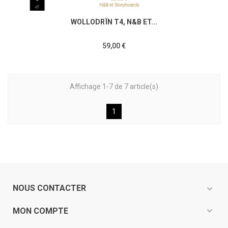
WOLLODRÏN T4, N&B ET...
59,00 €
Affichage 1-7 de 7 article(s)
1
NOUS CONTACTER
expand_more
expand_more
MON COMPTE